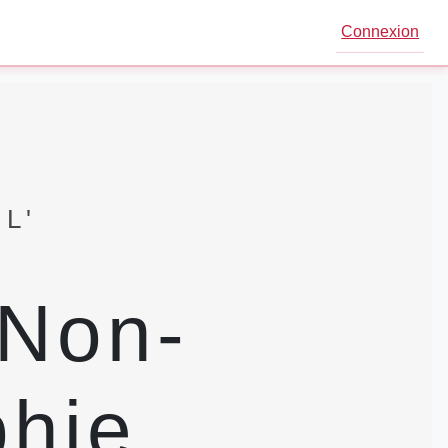
Connexion
L'
 Non-
phie