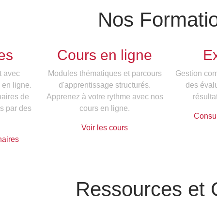
Nos Formati
es
Cours en ligne
E
t avec
Modules thématiques et parcours
Gestion com
 en ligne.
d'apprentissage structurés.
des éval
naires de
Apprenez à votre rythme avec nos
résulta
s par des
cours en ligne.
Consul
Voir les cours
naires
Ressources et O